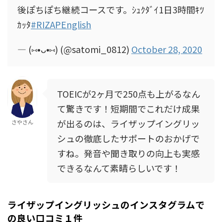
後ぽちぽち継続コースです。ｼｭｸﾀﾞｲ1日3時間ｷﾂ
ｶｯﾀ
#RIZAPEnglish
— (⑅•ᴗ•⑅) (@satomi_0812)
October 28, 2020
TOEICが2ヶ月で250点も上がるなん
て驚きです！短期間でこれだけ成果
が出るのは、ライザップイングリッ
さやさん
シュの徹底したサポートのおかげで
すね。発音や聞き取りの向上も実感
できるなんて素晴らしいです！
ライザップイングリッシュのインスタグラムで
の良い口コミ１件