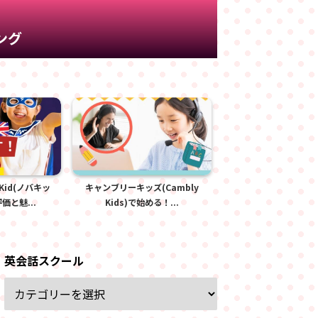
ング
Kid(ノバキッ
キャンブリーキッズ(Cambly
QQキッズ(QQ Kids
価と魅...
Kids)で始める！...
楽しく学ぶ！口コ.
英会話スクール