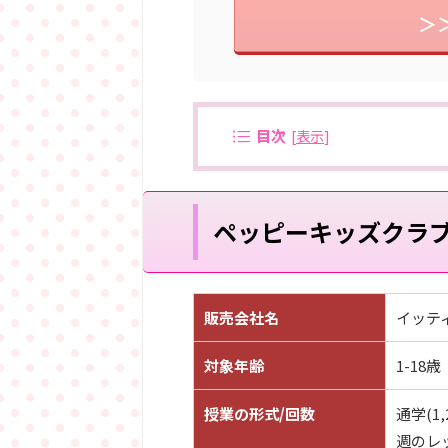
＞
目次
[
表示
]
ペッピーキッズクラ
販売会社名
イッテ
対象年齢
1-18歳
授業の形式/回数
通学(1
週のレ