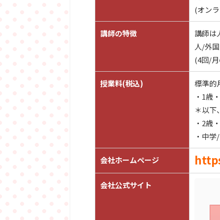
(オン
講師の特徴
講師は
人/外
(4回
授業料(税込)
標準的
・1歳・2
＊以下、
・2歳・
・中学/
http
会社ホームページ
会社公式サイト