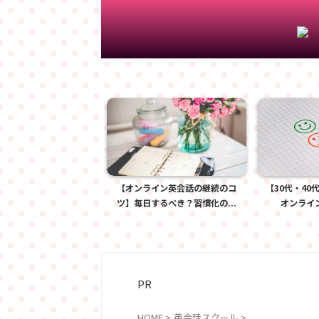
イン英会話で英語を話せ
【オンライン英会話の継続のコ
【30代・40
なる！効果的な使...
ツ】毎日するべき？習慣化の...
オンライン
PR
HOME
>
英会話スクール
>